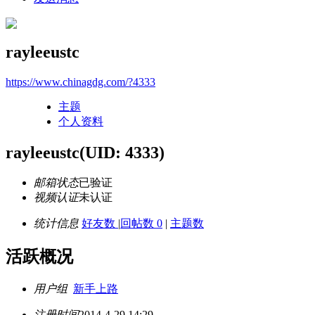
rayleeustc
https://www.chinagdg.com/?4333
主题
个人资料
rayleeustc
(UID: 4333)
邮箱状态
已验证
视频认证
未认证
统计信息
好友数
|
回帖数 0
|
主题数
活跃概况
用户组
新手上路
注册时间
2014-4-29 14:29