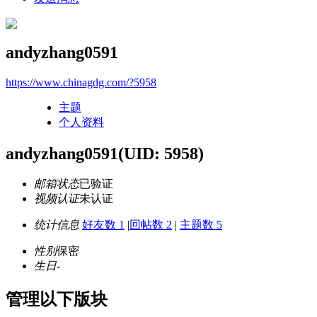
andyzhang0591
https://www.chinagdg.com/?5958
主题
个人资料
andyzhang0591
(UID: 5958)
邮箱状态
已验证
视频认证
未认证
统计信息
好友数 1
|
回帖数 2
|
主题数 5
性别
保密
生日
-
管理以下版块