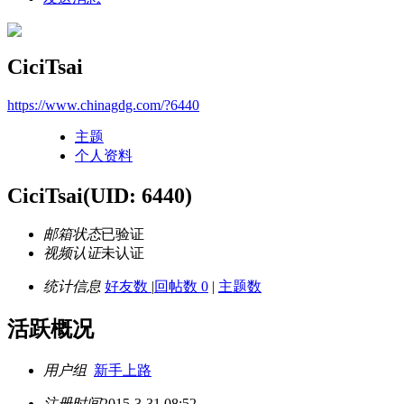
CiciTsai
https://www.chinagdg.com/?6440
主题
个人资料
CiciTsai
(UID: 6440)
邮箱状态
已验证
视频认证
未认证
统计信息
好友数
|
回帖数 0
|
主题数
活跃概况
用户组
新手上路
注册时间
2015-3-31 08:52