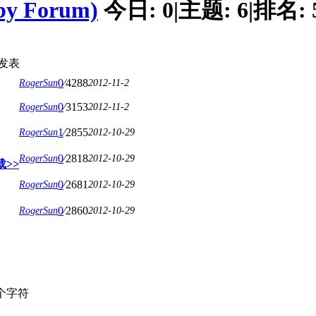
 Forum)
今日:
0
|
主题:
6
|
排名:
发表
0
⁄
4288
RogerSun
2012-11-2
0
⁄
3153
RogerSun
2012-11-2
1
⁄
2855
RogerSun
2012-10-29
0
⁄
2818
RogerSun
2012-10-29
载>>
0
⁄
2681
RogerSun
2012-10-29
0
⁄
2860
RogerSun
2012-10-29
个字符