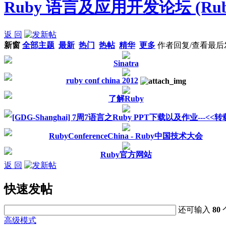
Ruby 语言及应用开发论坛 (Ruby
返 回
新窗
全部主题
最新
热门
热帖
精华
更多
作者
回复/查看
最后
Sinatra
ruby conf china 2012
了解Ruby
[GDG-Shanghai] 7周7语言之Ruby PPT下载以及作业---<<转
RubyConferenceChina - Ruby中国技术大会
Ruby官方网站
返 回
快速发帖
还可输入
80
高级模式