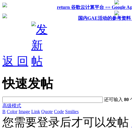
return 谷歌云计算平台 == Google App En
国内GAE活动的参考资料
返 回
快速发帖
还可输入
80
高级模式
B
Color
Image
Link
Quote
Code
Smilies
您需要登录后才可以发帖