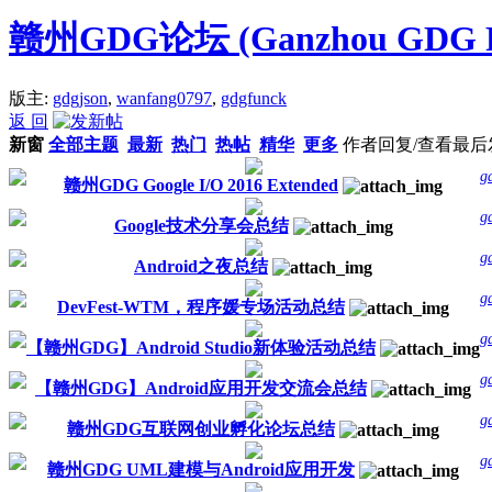
赣州GDG论坛 (Ganzhou GDG F
版主:
gdgjson
,
wanfang0797
,
gdgfunck
返 回
新窗
全部主题
最新
热门
热帖
精华
更多
作者
回复/查看
最后
g
赣州GDG Google I/O 2016 Extended
g
Google技术分享会总结
g
Android之夜总结
g
DevFest-WTM，程序媛专场活动总结
g
【赣州GDG】Android Studio新体验活动总结
g
【赣州GDG】Android应用开发交流会总结
g
赣州GDG互联网创业孵化论坛总结
g
赣州GDG UML建模与Android应用开发