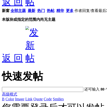
返 回
新窗
全部主题
最新
热门
热帖
精华
更多
作者
回复/查看
最后
本版块或指定的范围内尚无主题
返 回
快速发帖
还可输入
80
高级模式
B
Color
Image
Link
Quote
Code
Smilies