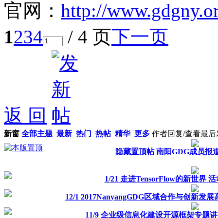
官网：
http://www.gdgny.o
1
2
3
4
/ 4 页
下一页
返 回
新窗
全部主题
最新
热门
热帖
精华
更多
作者
回复/查看
最后
隐藏置顶帖
南阳GDG成员报
1/21 走进TensorFlow的新世界
12/1 2017NanyangGDG区域合作与创新
11/9 企业级信息化建设开源框架专题