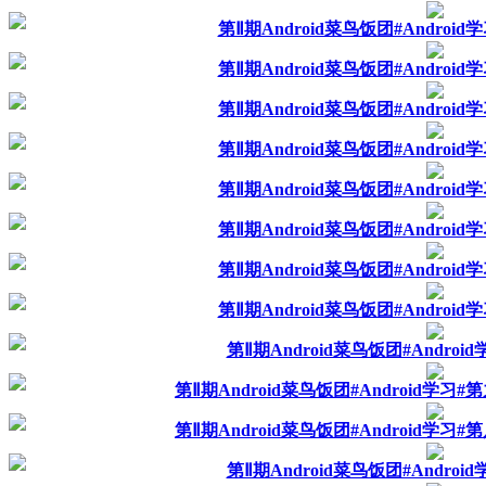
第Ⅱ期Android菜鸟饭团#Androi
第Ⅱ期Android菜鸟饭团#Androi
第Ⅱ期Android菜鸟饭团#Androi
第Ⅱ期Android菜鸟饭团#Androi
第Ⅱ期Android菜鸟饭团#Androi
第Ⅱ期Android菜鸟饭团#Androi
第Ⅱ期Android菜鸟饭团#Androi
第Ⅱ期Android菜鸟饭团#Androi
第Ⅱ期Android菜鸟饭团#Andro
第Ⅱ期Android菜鸟饭团#Android学习
第Ⅱ期Android菜鸟饭团#Android学习
第Ⅱ期Android菜鸟饭团#Andro