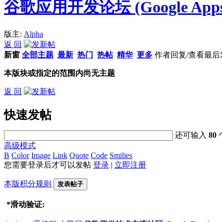
谷歌应用开发论坛 (Google Apps
版主:
Alpha
返 回
新窗
全部主题
最新
热门
热帖
精华
更多
作者
回复/查看
最后
本版块或指定的范围内尚无主题
返 回
快速发帖
还可输入
80
高级模式
B
Color
Image
Link
Quote
Code
Smilies
您需要登录后才可以发帖
登录
|
立即注册
本版积分规则
发表帖子
*
滑动验证: