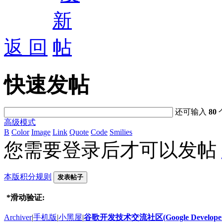
返 回
快速发帖
还可输入
80
高级模式
B
Color
Image
Link
Quote
Code
Smilies
您需要登录后才可以发帖
本版积分规则
发表帖子
*
滑动验证:
Archiver
|
手机版
|
小黑屋
|
谷歌开发技术交流社区(Google Developer 