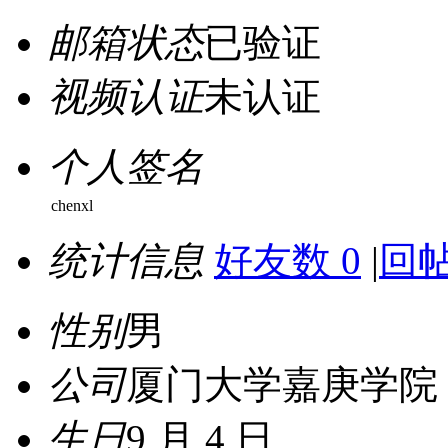
邮箱状态
已验证
视频认证
未认证
个人签名
chenxl
统计信息
好友数 0
|
回帖
性别
男
公司
厦门大学嘉庚学院
生日
9 月 4 日