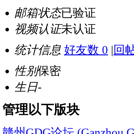
邮箱状态
已验证
视频认证
未认证
统计信息
好友数 0
|
回帖
性别
保密
生日
-
管理以下版块
赣州GDG论坛 (Ganzhou G