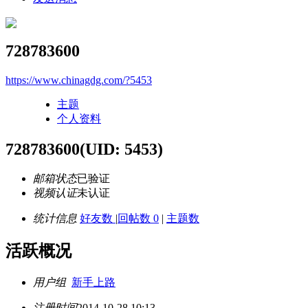
728783600
https://www.chinagdg.com/?5453
主题
个人资料
728783600
(UID: 5453)
邮箱状态
已验证
视频认证
未认证
统计信息
好友数
|
回帖数 0
|
主题数
活跃概况
用户组
新手上路
注册时间
2014-10-28 10:13