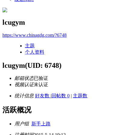
lcugym
https://www.chinagdg.com/?6748
主题
个人资料
lcugym
(UID: 6748)
邮箱状态
已验证
视频认证
未认证
统计信息
好友数
|
回帖数 0
|
主题数
活跃概况
用户组
新手上路
注册时间
2015-5-14 19:12