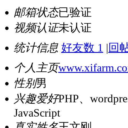
邮箱状态
已验证
视频认证
未认证
统计信息
好友数 1
|
回帖
个人主页
www.xifarm.c
性别
男
兴趣爱好
PHP、wordpr
JavaScript
真实姓名
王文刚