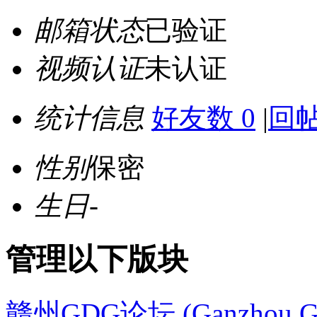
邮箱状态
已验证
视频认证
未认证
统计信息
好友数 0
|
回帖
性别
保密
生日
-
管理以下版块
赣州GDG论坛 (Ganzhou G