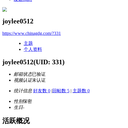
joylee0512
https://www.chinagdg.com/?331
主题
个人资料
joylee0512
(UID: 331)
邮箱状态
已验证
视频认证
未认证
统计信息
好友数 0
|
回帖数 5
|
主题数 0
性别
保密
生日
-
活跃概况