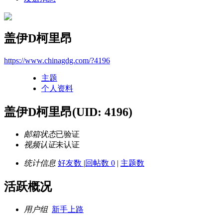
盖伊D柯里昂
https://www.chinagdg.com/?4196
主题
个人资料
盖伊D柯里昂
(UID: 4196)
邮箱状态
已验证
视频认证
未认证
统计信息
好友数
|
回帖数 0
|
主题数
活跃概况
用户组
新手上路