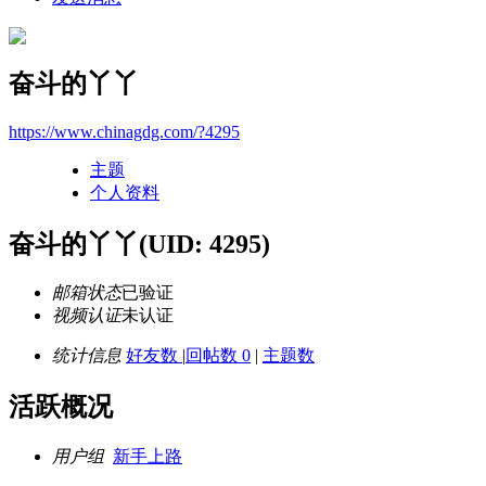
奋斗的丫丫
https://www.chinagdg.com/?4295
主题
个人资料
奋斗的丫丫
(UID: 4295)
邮箱状态
已验证
视频认证
未认证
统计信息
好友数
|
回帖数 0
|
主题数
活跃概况
用户组
新手上路