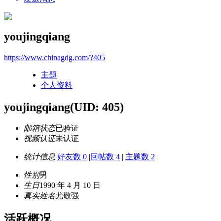
youjingqiang
https://www.chinagdg.com/?405
主题
个人资料
youjingqiang
(UID: 405)
邮箱状态
已验证
视频认证
未认证
统计信息
好友数 0
|
回帖数 4
|
主题数 2
性别
男
生日
1990 年 4 月 10 日
真实姓名
尤敬强
活跃概况