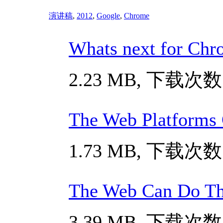
演讲稿
,
2012
,
Google
,
Chrome
Whats next for Chr
2.23 MB, 下载次数:
The Web Platforms 
1.73 MB, 下载次数:
The Web Can Do Th
3.39 MB, 下载次数: