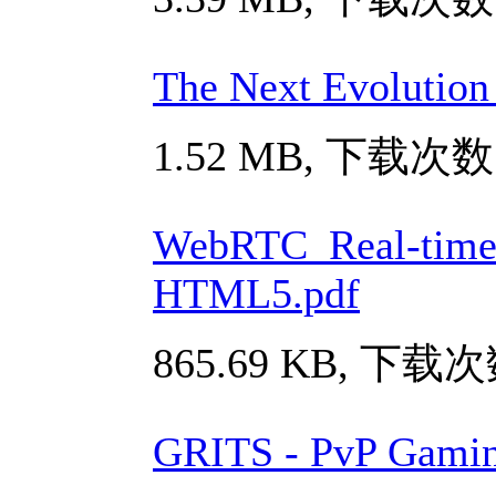
The Next Evolution
1.52 MB, 下载次数:
WebRTC_Real-time 
HTML5.pdf
865.69 KB, 下载次
GRITS - PvP Gami