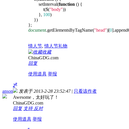
setInterval(
function
() {
t($(
"body"
))
},
100
)
})
};
document
.getElementsByTagName(
"head"
)[
0
].appendC
情人节
,
情人节礼物
收藏
ChinaGDG.com
回复
使用道具
举报
#
2
anson
发表于 2013-2-28 23:52:47
|
只看该作者
Awesome，太好玩了！
ChinaGDG.com
回复
支持
反对
使用道具
举报