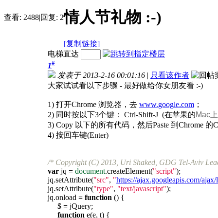
情人节礼物 :-)
查看:
2488
|
回复:
2
[复制链接]
电梯直达
#
1
发表于 2013-2-16 00:01:16
|
只看该作者
大家试试看以下步骤 - 最好做给你女朋友看 :-)
1) 打开Chrome 浏览器，去
www.google.com
；
2) 同时按以下3个键： Ctrl-Shift-J (在苹果的
Mac
3) Copy 以下的所有代码，然后Paste 到Chrome 的
4) 按回车键(Enter)
/* Copyright (C) 2013, Uri Shaked, GDG Tel-Aviv Lead
var
jq
=
document
.createElement(
"script"
);
jq.setAttribute(
"src"
,
"
https://ajax.googleapis.com/ajax/l
jq.setAttribute(
"type"
,
"text/javascript"
);
jq.onload
=
function
() {
$
=
jQuery;
function
e(e, t) {