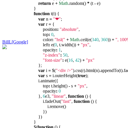
return
e
+
Math
.random()
*
(t
-
e)
}
function
t(t) {
var
n
=
"❤"
;
var
r
=
{
position
:
"absolute"
,
top
:
0
,
color
:
"hsl("
+
Math
.ceil(e(
340
,
360
))
+
", 100
BillL[Google]
left
:
e(
0
, t.width())
+
"px"
,
opacity
:
1
,
"z-index"
:
50
,
"font-size"
:
e(
16
,
42
)
+
"px"
};
var
i
=
$(
"<div />"
).css(r).html(n).appendTo(t).fa
var
s
=
i.outerHeight(
true
);
i.animate({
top
:
t.height()
-
s
+
"px"
,
opacity
:
0
},
6
e3,
"linear"
,
function
() {
i.fadeOut(
"fast"
,
function
() {
i.remove()
})
})
}
$(
function
() {