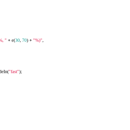
%, "
+
e(
30
,
70
)
+
"%)"
,
deIn(
"fast"
);