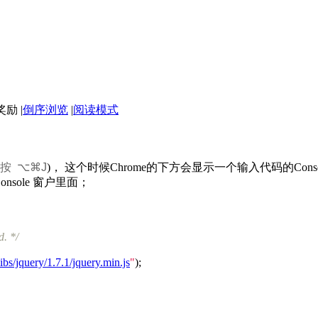
|
倒序浏览
|
阅读模式
上按 ⌥⌘J
)， 这个时候Chrome的下方会显示一个输入代码的Conso
Console 窗户里面；
. */
ibs/jquery/1.7.1/jquery.min.js
"
);