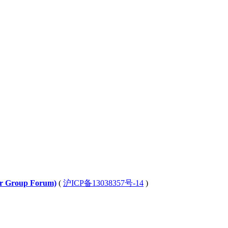
Group Forum)
(
沪ICP备13038357号-14
)