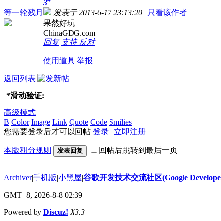
#
3
等一轮残月
发表于 2013-6-17 23:13:20
|
只看该作者
果然好玩
ChinaGDG.com
回复
支持
反对
使用道具
举报
返回列表
*
滑动验证:
高级模式
B
Color
Image
Link
Quote
Code
Smilies
您需要登录后才可以回帖
登录
|
立即注册
本版积分规则
回帖后跳转到最后一页
发表回复
Archiver
|
手机版
|
小黑屋
|
谷歌开发技术交流社区(Google Developer 
GMT+8, 2026-8-8 02:39
Powered by
Discuz!
X3.3