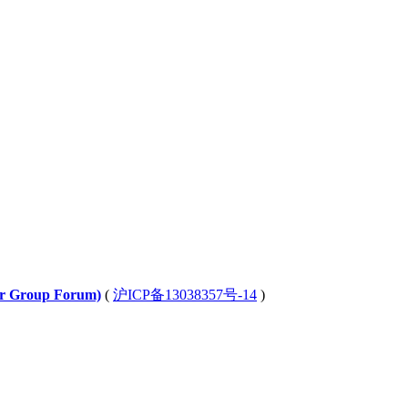
Group Forum)
(
沪ICP备13038357号-14
)