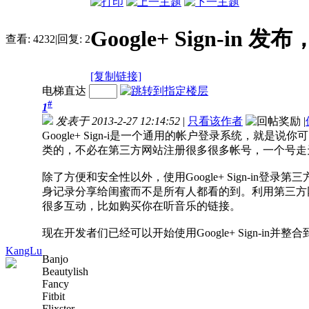
Google+ Sign-
查看:
4232
|
回复:
2
[复制链接]
电梯直达
#
1
发表于 2013-2-27 12:14:52
|
只看该作者
|
Google+ Sign-i是一个通用的帐户登录系统，就是说你
类的，不必在第三方网站注册很多很多帐号，一个号走天下。然后
除了方便和安全性以外，使用Google+ Sign-i
身记录分享给闺蜜而不是所有人都看的到。利用第三方网
很多互动，比如购买你在听音乐的链接。
现在开发者们已经可以开始使用Google+ Sign-in并
KangLu
Banjo
Beautylish
Fancy
Fitbit
Flixster