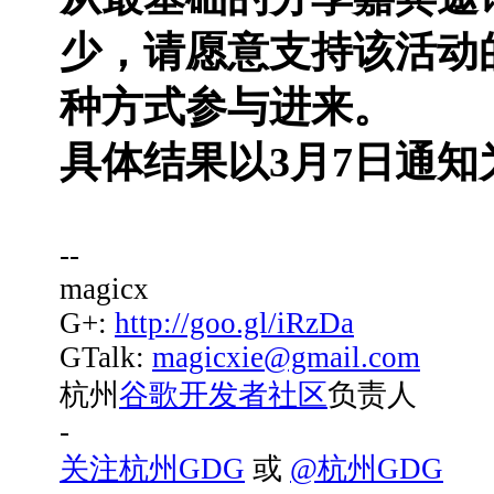
少，
请愿意支持该活动
种方式参与进来。
具体结果
以3月7日通知
--
magicx
G+:
http://goo.gl/iRzDa
GTalk:
magicxie@gmail.com
杭州
谷歌开发者社区
负责人
-
关注杭州GDG
或
@杭州GDG