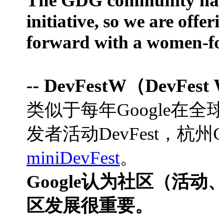
The GDG community has s
initiative, so we are offe
forward with a women-f
-- DevFestW（DevF
类似于每年Google在全
发者活动DevFest
，杭州
miniDevFest
。
Google认为社区（
区发展很重要。