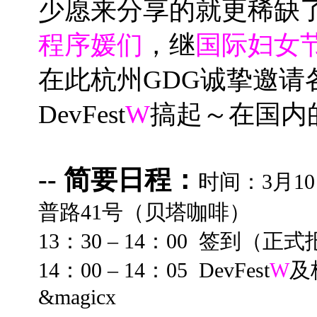
少愿来分享的就更稀缺了；
程序媛们
，继
国际妇女
在此杭州GDG诚挚邀请
DevFest
W
搞起～在国内
-- 简要日程：
时间：3月1
普路41号（贝塔咖啡）
13：30 – 14：00 签到
14：00 – 14：05 DevFest
W
及杭
&magicx