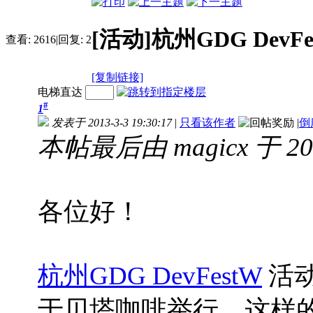
[活动]杭州GDG Dev
查看:
2616
|
回复:
2
[复制链接]
电梯直达
#
1
发表于 2013-3-3 19:30:17
|
只看该作者
|
倒
本帖最后由 magicx 于 201
各位好！
杭州GDG DevFestW
活动
于贝塔咖啡举行，这样的