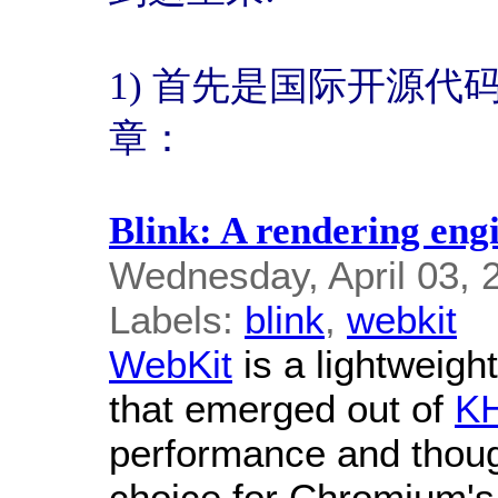
1) 首先是国际开源代码的
章：
Blink: A rendering eng
Wednesday, April 03, 
Labels:
blink
,
webkit
WebKit
is a lightweigh
that emerged out of
K
performance and thoug
choice for Chromium'