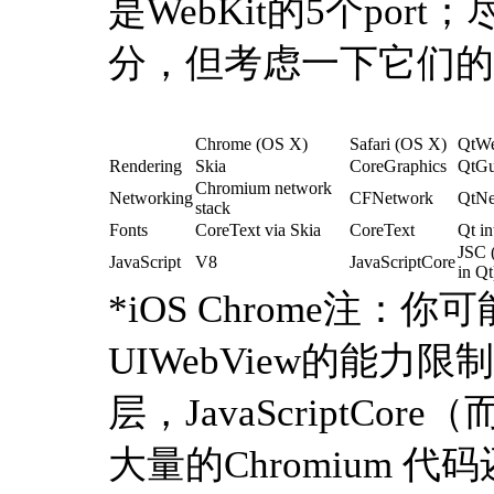
是WebKit的5个por
分，但考虑一下它们的s
Chrome (OS X)
Safari (OS X)
QtWe
Rendering
Skia
CoreGraphics
QtGu
Chromium network
Networking
CFNetwork
QtNe
stack
Fonts
CoreText via Skia
CoreText
Qt in
JSC 
JavaScript
V8
JavaScriptCore
in Qt
*iOS Chrome注：你
UIWebView的能力限
层，JavaScriptC
大量的Chromium 