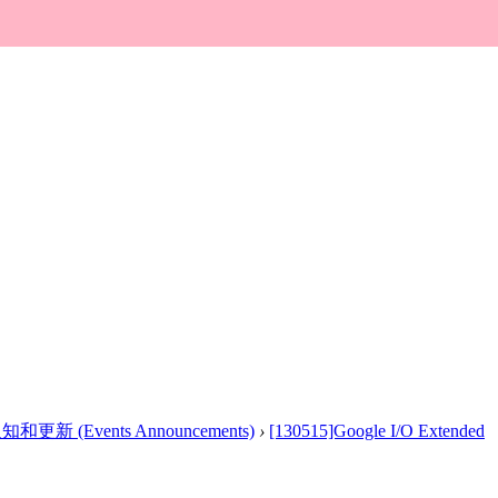
新 (Events Announcements)
›
[130515]Google I/O Extended