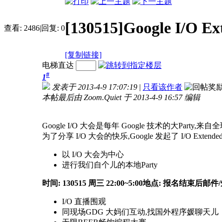
[130515]Google I/
查看:
2486
|
回复:
0
[复制链接]
电梯直达
#
1
发表于 2013-4-9 17:07:19
|
只看该作者
本帖最后由 Zoom.Quiet 于 2013-4-9 16:57 编辑
Google I/O 大会是每年 Google 技术的大Pa
为了分享 I/O 大会的快乐,Google 发起了 I/O Extend
以 I/O 大会为中心
进行我们自个儿的本地Party
时间: 130515 周三 22:00~5:00
地点: 报名结束后邮件
I/O 直播围观
同现场GDG 大妈们互动,找国外程序媛聊天儿