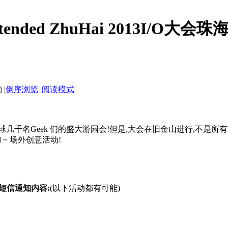
O Extended ZhuHai 2013I/
|
倒序浏览
|
阅读模式
rty,来自全球几千名Geek 们的盛大游园会!但是,大会在旧金山进行,不是所
ed ~ 场外创意活动!
/短信通知
内容:
(以下活动都有可能)