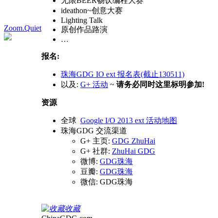
无限BEER畅饮编程大赛
ideathon~创意大赛
Lighting Talk
Zoom.Quiet
原创作品路演
…
报名:
珠海GDG IO ext 报名表(截止130511)
以及:
G+ 活动
~
请务必同时这里标明参加!
资源
全球
Google I/O 2013 ext 活动地图
珠海GDG 交流渠道
G+ 主页:
GDG ZhuHai
G+ 社群:
ZhuHai GDG
微博:
GDG珠海
豆瓣:
GDG珠海
微信: GDG珠海
收藏