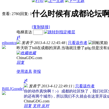
什么时候有成都论坛啊
查看:
2780
|
回复:
1
[复制链接]
电梯直达
#
1
edisontcq
发表于 2013-4-12 12:45:48
|
只看该作者
昨天听了bill在成都的演讲,当场就注册了gdg,但是没
收藏
ChinaGDG.com
回复
使用道具
举报
#
2
发表于 2013-4-12 22:49:11
|
只看该作者
BillL[Google]
你的动作真快啊！:-) 成都的社区快了，我们社
的还有两个城市)，所以我们不久就会在这里开设
ChinaGDG.com
回复
支持
反对