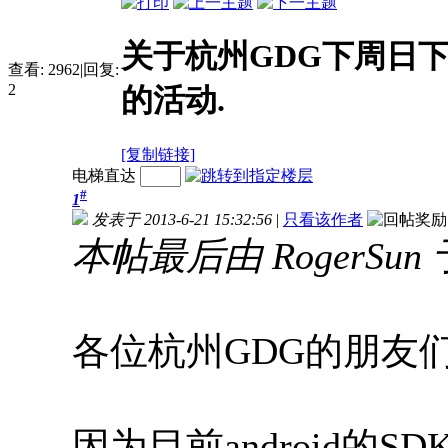
关于杭州GDG下周日下午
查看:
2962
|
回复:
2
的活动.
[复制链接]
电梯直达
#
1
发表于 2013-6-21 15:32:56
|
只看该作者
本帖最后由 RogerSun 于 
各位杭州GDG的朋友们
因为目前android的S