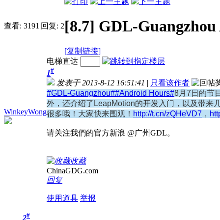
[8.7] GDL-Guangzhou 
查看:
3191
|
回复:
2
[复制链接]
电梯直达
#
1
发表于 2013-8-12 16:51:41
|
只看该作者
#GDL-Guangzhou#
#Android Hours#
8月7日的节
外，还介绍了LeapMotion的开发入门，以及带来几
WinkeyWong
很多哦！大家快来围观！
http://t.cn/zQHeVD7
，
ht
请关注我們的官方新浪 @广州GDL。
收藏
ChinaGDG.com
回复
使用道具
举报
#
2