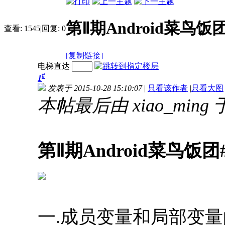
第Ⅱ期Android菜鸟饭
查看:
1545
|
回复:
0
[复制链接]
电梯直达
#
1
发表于 2015-10-28 15:10:07
|
只看该作者
|
只看大图
本帖最后由 xiao_ming 于 
第Ⅱ期Android菜鸟饭
一.成员变量和局部变