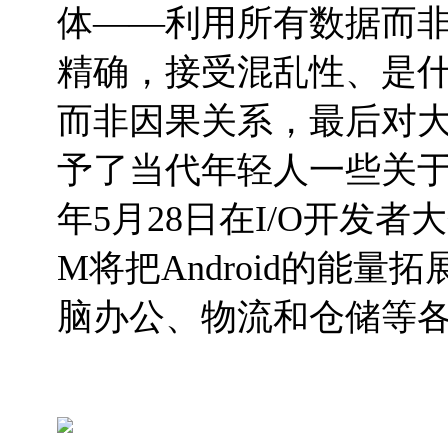
体——利用所有数据而
精确，接受混乱性、是
而非因果关系，最后对
予了当代年轻人一些关
年
5
月
28
日在
I/O
开发者大
M
将把
Android
的能量拓
脑办公、物流和仓储等