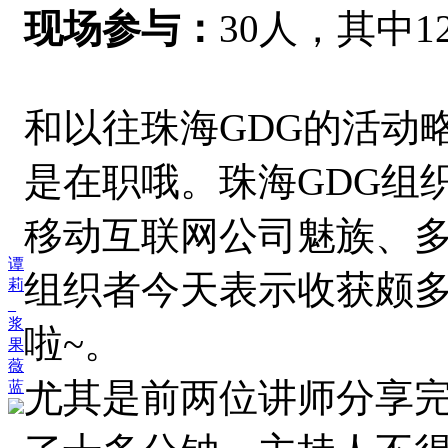
现场参与：
30人，其中
和以往珠海GDG的活动
是在职哦。珠海GDG组
移动互联网公司魅族、
谭
组织者今天表示收获颇
莉
_
浆
啦~。
果
薇
尤其是前两位讲师分享
蓝