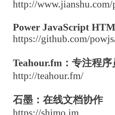
http://www.jianshu.com
Power JavaScript HTM
https://github.com/powj
Teahour.fm：专注
http://teahour.fm/
石墨：在线文档协作
https://shimo.im