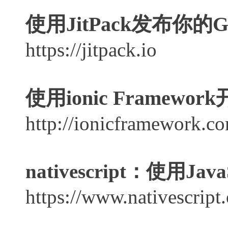
使用JitPack发布你的G
https://jitpack.io
使用ionic Framew
http://ionicframework.c
nativescript：使用
https://www.nativescript