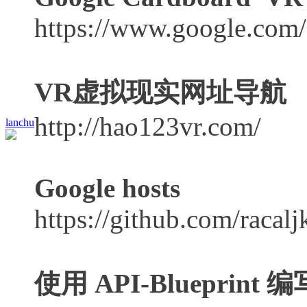
https://www.google.com/
VR虚拟现实网址导航
http://hao123vr.com/
lanchu
Google hosts
https://github.com/racalj
使用 API-Blueprint 