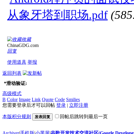
从象牙塔到职场.pdf
(58
收藏
ChinaGDG.com
回复
使用道具
举报
返回列表
*
滑动验证:
高级模式
B
Color
Image
Link
Quote
Code
Smilies
您需要登录后才可以回帖
登录
|
立即注册
本版积分规则
回帖后跳转到最后一页
发表回复
Archiver
|
手机版
|
小黑屋
|
谷歌开发技术交流社区(Google Developer 