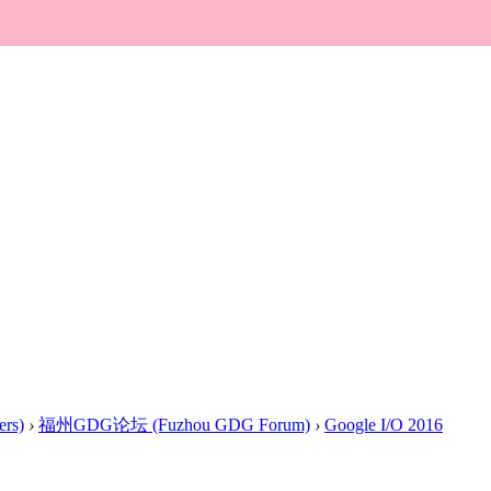
rs)
›
福州GDG论坛 (Fuzhou GDG Forum)
›
Google I/O 2016