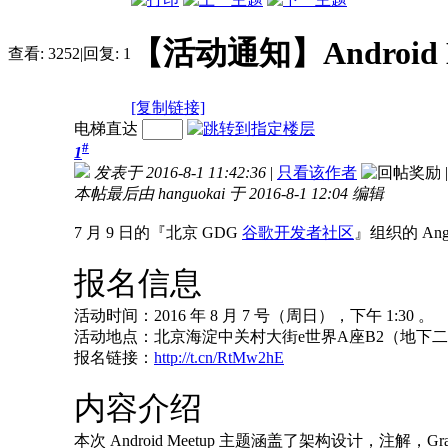
【活动通知】Android Me
查看:
3252
|
回复:
1
[复制链接]
电梯直达
#
1
发表于 2016-8-1 11:42:36
|
只看该作者
|
本帖最后由 hanguokai 于 2016-8-1 12:04 编辑
7 月 9 日的『北京 GDG
谷歌开发者社区
』组织的 Ang
报名信息
活动时间：2016 年 8 月 7 号（周日），下午 1:30 。
活动地点：北京海淀中关村大街e世界A座B2（地下二
报名链接：
http://t.cn/RtMw2hE
内容介绍
本次 Android Meetup 主题涵盖了架构设计，注解