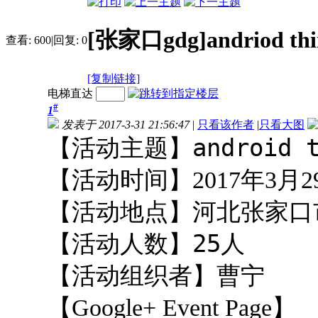
[张家口gdg]andriod
查看:
600
|
回复:
0
[复制链接]
电梯直达
#
1
发表于 2017-3-31 21:56:47
|
只看该作者
|
只看大图
【活动主题】android 
【活动时间】
2017
年
3
月
2
【活动地点】
河北张家口
【活动人数】25
人
【活动组织者】曹宁
【Google+ Event Page】