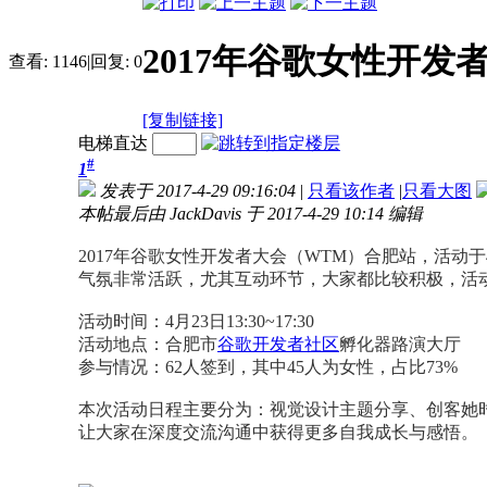
2017年谷歌女性开
查看:
1146
|
回复:
0
[复制链接]
电梯直达
#
1
发表于 2017-4-29 09:16:04
|
只看该作者
|
只看大图
本帖最后由 JackDavis 于 2017-4-29 10:14 编辑
2017年谷歌女性开发者大会（WTM）合肥站，活动于
气氛非常活跃，尤其互动环节，大家都比较积极，活
活动时间：4月23日13:30~17:30
活动地点：合肥市
谷歌开发者社区
孵化器路演大厅
参与情况：62人签到，其中45人为女性，占比73%
本次活动日程主要分为：视觉设计主题分享、创客她
让大家在深度交流沟通中获得更多自我成长与感悟。