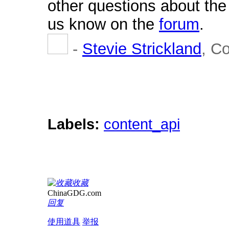
other questions about the
us know on the
forum
.
-
Stevie Strickland
, C
Labels:
content_api
收藏
ChinaGDG.com
回复
使用道具
举报