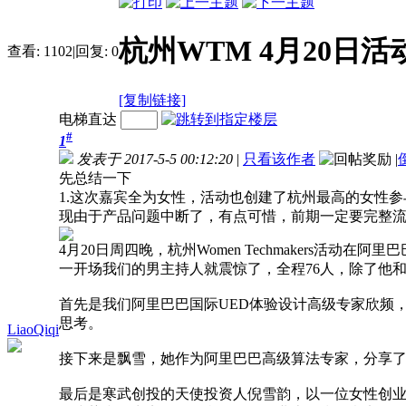
杭州WTM 4月20日活
查看:
1102
|
回复:
0
[复制链接]
电梯直达
#
1
发表于 2017-5-5 00:12:20
|
只看该作者
|
先总结一下
1.这次嘉宾全为女性，活动也创建了杭州最高的女性参
现由于产品问题中断了，有点可惜，前期一定要完整
4月20日周四晚，杭州Women Techmakers活动在阿
一开场我们的男主持人就震惊了，全程76人，除了他和W
首先是我们阿里巴巴国际UED体验设计高级专家欣频
思考。
LiaoQiqi
接下来是飘雪，她作为阿里巴巴高级算法专家，分享了
最后是寒武创投的天使投资人倪雪韵，以一位女性创