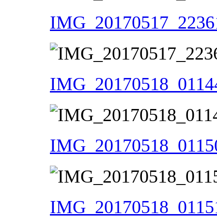
IMG_20170517_22361
IMG_20170518_01144
IMG_20170518_01150
IMG_20170518_01151