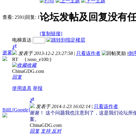
论坛发帖及回复没有任何
查看:
2591
|
回复:
1
[复制链接]
电梯直达
#
1
逝雾
发表于 2013-12-2 23:27:58
|
只看该作者
|
倒
RT {:soso_e100:}
收藏
ChinaGDG.com
回复
使用道具
举报
#
2
发表于 2014-1-23 16:02:14
|
只看该作者
BillL[Google]
谢谢！ 这个问题我也注意到了，这是我们论坛所使用
案。
ChinaGDG.com
回复
支持
反对