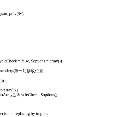
n_prev($v);
cleCheck = false, $options = array())
eToEncode);//第一处修改位置
)) {
Array')) {
ray(), $cycleCheck, $options);
ts and replacing by tmp ids