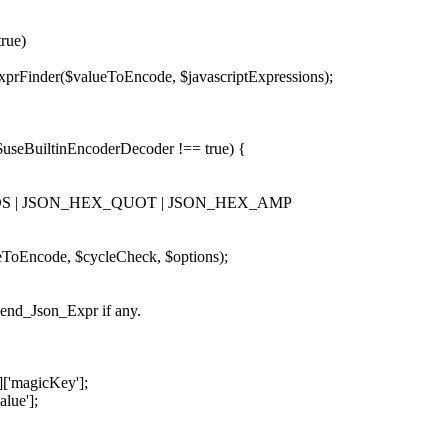
rue)
Finder($valueToEncode, $javascriptExpressions);
$useBuiltinEncoderDecoder !== true) {
 JSON_HEX_QUOT | JSON_HEX_AMP
Encode, $cycleCheck, $options);
end_Json_Expr if any.
'magicKey'];
ue'];