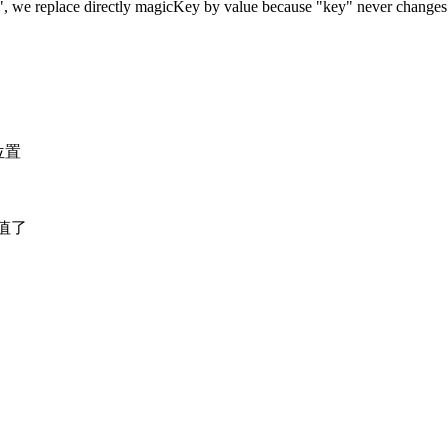
eplace directly magicKey by value because "key" never changes
改位置
回值了