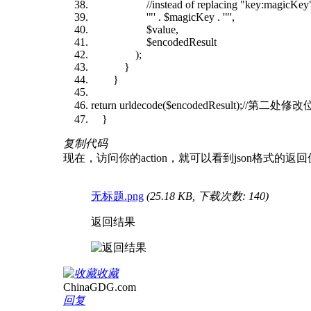
//instead of replacing "key:magicKey", we r
'"' . $magicKey . '"',
$value,
$encodedResult
);
}
}
return urldecode($encodedResult);//第二处修
}
复制代码
现在，访问你的action，就可以看到json格式的返
无标题.png
(25.18 KB, 下载次数: 140)
返回结果
收藏
ChinaGDG.com
回复