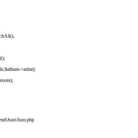
hAll(),
();
$album->artist);
roots);
nd\Json\Json.php