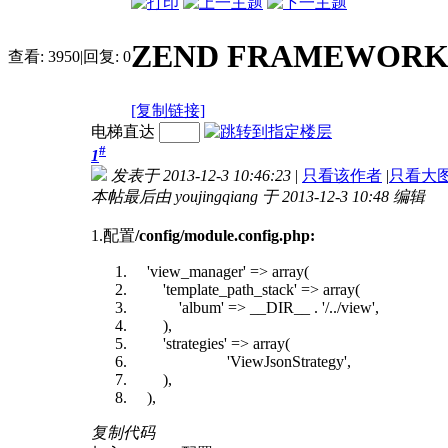
ZEND FRAMEWOR
查看:
3950
|
回复:
0
[复制链接]
电梯直达
#
1
发表于 2013-12-3 10:46:23
|
只看该作者
|
只看大
本帖最后由 youjingqiang 于 2013-12-3 10:48 编辑
1.配置
/config/module.config.php:
'view_manager' => array(
'template_path_stack' => array(
'album' => __DIR__ . '/../view',
),
'strategies' => array(
'ViewJsonStrategy',
),
),
复制代码