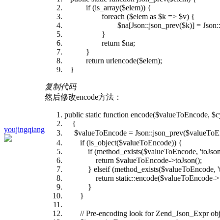
if (is_array($elem)) {
foreach ($elem as $k => $v) {
$na[Json::json_prev($k)] = Json::jso
}
return $na;
}
return urlencode($elem);
}
复制代码
然后修改encode方法：
public static function encode($valueToEncode, $cy
{
youjingqiang
$valueToEncode = Json::json_prev($valu
if (is_object($valueToEncode)) {
if (method_exists($valueToEncode, 'toJson'
return $valueToEncode->toJson();
} elseif (method_exists($valueToEncode, 'to
return static::encode($valueToEncode->toAr
}
}
// Pre-encoding look for Zend_Json_Expr objec