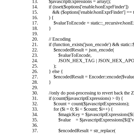
$javascriptExpressions = array();
if (isset($options['enableJsonExprFinder'])
&& ($options['enableJsonExprFinder'] == t
) {
$valueToEncode = static::_recursiveJsonExpr
}
// Encoding
if (function_exists('json_encode') && static::
$encodedResult = json_encode(
$valueToEncode,
JSON_HEX_TAG | JSON_HEX_APOS |
);
} else {
$encodedResult = Encoder::encode($valueTo
}
//only do post-processing to revert back the Z
if (count($javascriptExpressions) > 0) {
$count = count($javascriptExpressions);
for ($i = 0; $i < $count; $i++) {
$magicKey = $javascriptExpressions[$i][
$value = $javascriptExpressions[$i]['val
$encodedResult = str_replace(