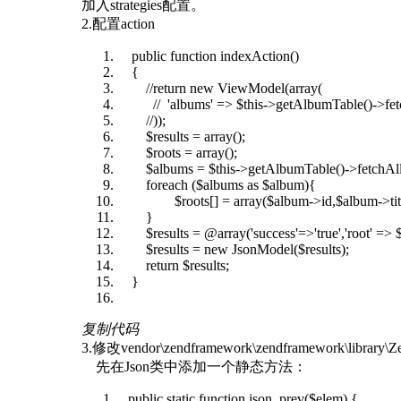
加入strategies配置。
2.配置action
public function indexAction()
{
//return new ViewModel(array(
// 'albums' => $this->getAlbumTable()->fetc
//));
$results = array();
$roots = array();
$albums = $this->getAlbumTable()->fetchAll
foreach ($albums as $album){
$roots[] = array($album->id,$album->title,
}
$results = @array('success'=>'true','root' => $
$results = new JsonModel($results);
return $results;
}
复制代码
3.修改vendor\zendframework\zendframework\library\Ze
先在Json类中添加一个静态方法：
public static function json_prev($elem) {