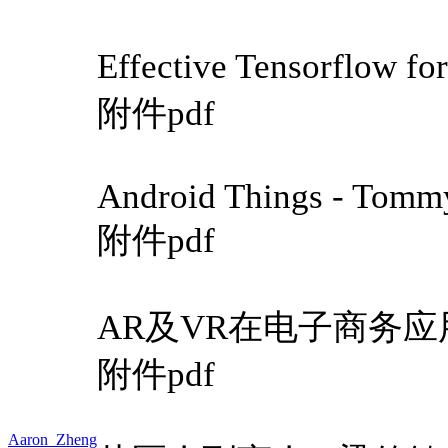
Effective Tensorflow f
附件pdf
Android Things - Tomm
附件pdf
AR及VR在电子商务应
附件pdf
Aaron_Zheng