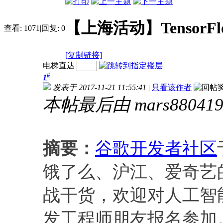
【上海活动】Tensor
查看:
1071
|
回复:
0
[复制链接]
电梯直达
#
1
发表于 2017-11-21 11:55:41
|
只看该作者
本帖最后由 mars880419 于
摘要：
谷歌开发者社区
饿了么、沪江、爱奇艺
战干货，欢迎对人工智
发工程师朋友报名参加