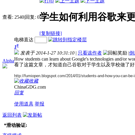
学生如何利用谷歌来
查看:
2540
|
回复:
0
[复制链接]
电梯直达
#
1
发表于 2014-1-27 10:31:10
|
只看该作者
|
倒
How students can learn about Google's technologies and/or wo
Alpha
看了这篇文章，才知道自己谷歌对于学生以及学校做了好
http://fumiopen.blogspot.com/2014/01/students-and-how-you-can-be-i
收藏
ChinaGDG.com
回复
使用道具
举报
返回列表
*
滑动验证: