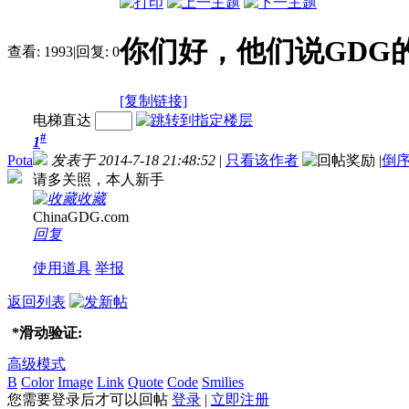
你们好，他们说GDG
查看:
1993
|
回复:
0
[复制链接]
电梯直达
#
1
Pota
发表于 2014-7-18 21:48:52
|
只看该作者
|
倒
请多关照，本人新手
收藏
ChinaGDG.com
回复
使用道具
举报
返回列表
*
滑动验证:
高级模式
B
Color
Image
Link
Quote
Code
Smilies
您需要登录后才可以回帖
登录
|
立即注册