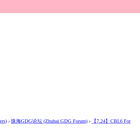
rs)
›
珠海GDG论坛 (Zhuhai GDG Forum)
›
【7.24】CBI.6 For