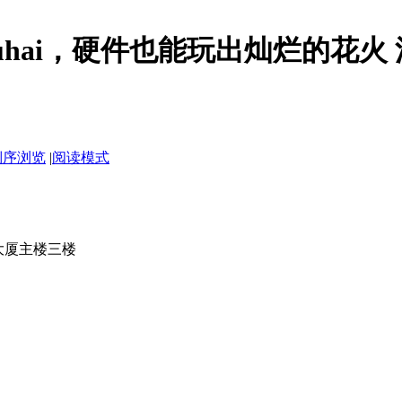
or Zhuhai，硬件也能玩出灿烂的花
倒序浏览
|
阅读模式
大厦主楼三楼