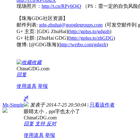
http://t.cn/RPGplzX
现场照片：
http://t.cn/RPy6QiO
（PS：需一定的自负风险
【珠海GDG社区资源】
邮件列表:
gdg-zhuhai@googlegroups.com
(可发空邮件到 gdg
G+ 主页: [GDG ZhuHai](
http://gplus.to/gdgzh
)
G+ 社群: [ZhuHai GDG](
http://gplus.to/zhGDG
)
微博: [@GDG珠海](
http://weibo.com/gdgzh
)
收藏
ChinaGDG.com
回复
使用道具
举报
#
2
Mr-Simple
发表于 2014-7-25 20:50:04
|
只看该作者
眼睛太小，ppt字也太小了
ChinaGDG.com
回复
支持
反对
使用道具
举报