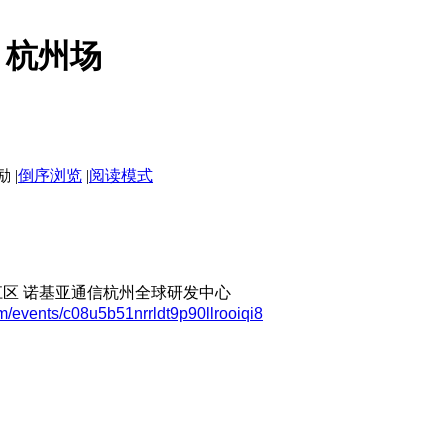
4 杭州场
|
倒序浏览
|
阅读模式
杭州滨江区 诺基亚通信杭州全球研发中心
om/events/c08u5b51nrrldt9p90llrooiqi8